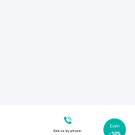
Even
Ask us by phone:
-
10
%