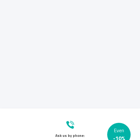
Even
Ask us by phone:
-
10
%