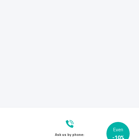
Even
Ask us by phone:
-
10
%