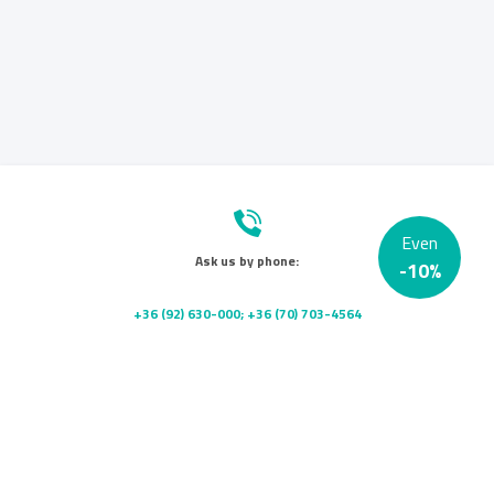
Even
Ask us by phone:
-
10
%
+36 (92) 630-000; +36 (70) 703-4564
Send us a message:
info@platanklinika.hu