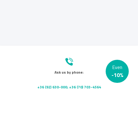
Even
Ask us by phone:
-
10
%
+36 (92) 630-000; +36 (70) 703-4564
Send us a message:
info@platanklinika.hu