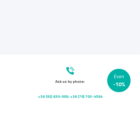
Even
Ask us by phone:
-
10
%
+36 (92) 630-000; +36 (70) 703-4564
Send us a message:
info@platanklinika.hu