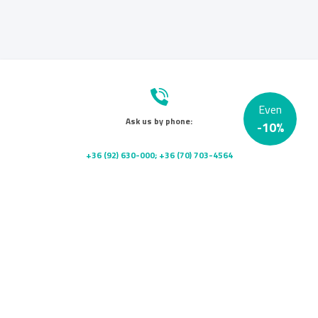
Even
Ask us by phone:
-
10
%
+36 (92) 630-000; +36 (70) 703-4564
Send us a message:
info@platanklinika.hu