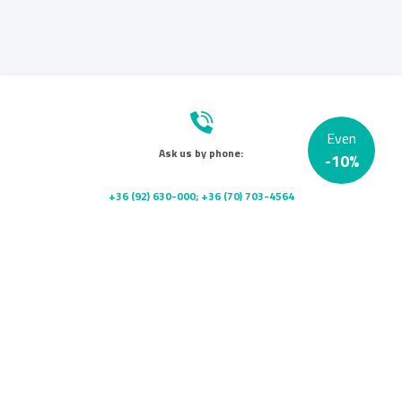
Even
Ask us by phone:
-
10
%
+36 (92) 630-000; +36 (70) 703-4564
Send us a message:
info@platanklinika.hu