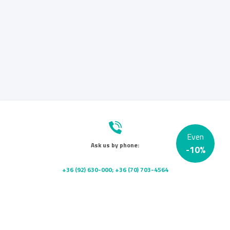
Even
Ask us by phone:
-
10
%
+36 (92) 630-000; +36 (70) 703-4564
Send us a message: