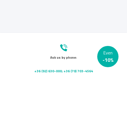
Even
Ask us by phone:
-
10
%
+36 (92) 630-000; +36 (70) 703-4564
Send us a message:
info@platanklinika.hu