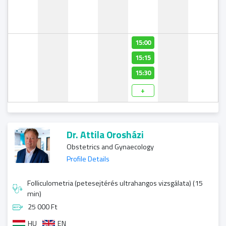
15:00
15:15
15:30
+
Dr. Attila Orosházi
Obstetrics and Gynaecology
Profile Details
Folliculometria (petesejtérés ultrahangos vizsgálata) (15
min)
25 000 Ft
HU
EN