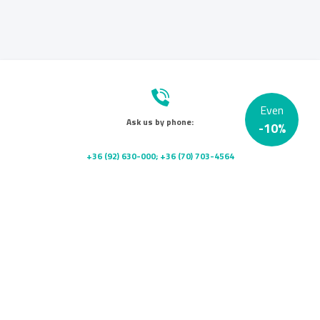
Even
Ask us by phone:
-
10
%
+36 (92) 630-000; +36 (70) 703-4564
Send us a message:
info@platanklinika.hu