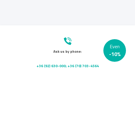
Even
Ask us by phone:
-
10
%
+36 (92) 630-000; +36 (70) 703-4564
Send us a message:
info@platanklinika.hu